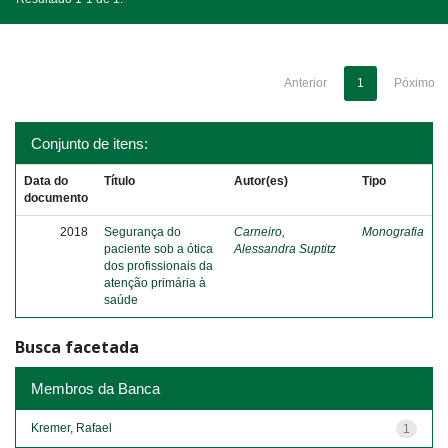
Anterior
1
Póximo
Conjunto de itens:
Data do
Título
Autor(es)
Tipo
documento
2018
Segurança do
Carneiro,
Monografia
paciente sob a ótica
Alessandra Suptitz
dos profissionais da
atenção primária à
saúde
Busca facetada
Membros da Banca
Kremer, Rafael
1