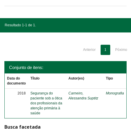
Resultado 1-1 de 1.
Anterior
1
Póximo
Conjunto de itens:
Data do
Título
Autor(es)
Tipo
documento
2018
Segurança do
Carneiro,
Monografia
paciente sob a ótica
Alessandra Suptitz
dos profissionais da
atenção primária à
saúde
Busca facetada