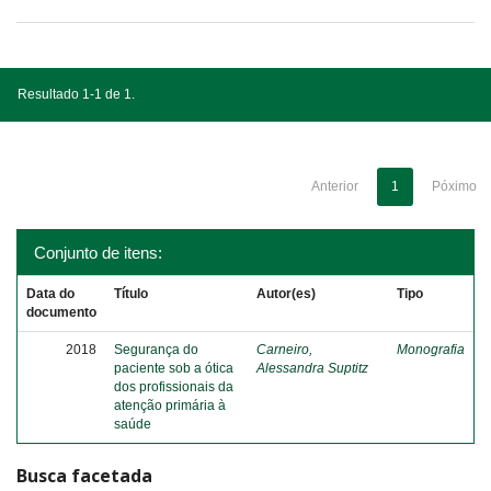
Resultado 1-1 de 1.
Anterior
1
Póximo
Conjunto de itens:
Data do
Título
Autor(es)
Tipo
documento
2018
Segurança do
Carneiro,
Monografia
paciente sob a ótica
Alessandra Suptitz
dos profissionais da
atenção primária à
saúde
Busca facetada