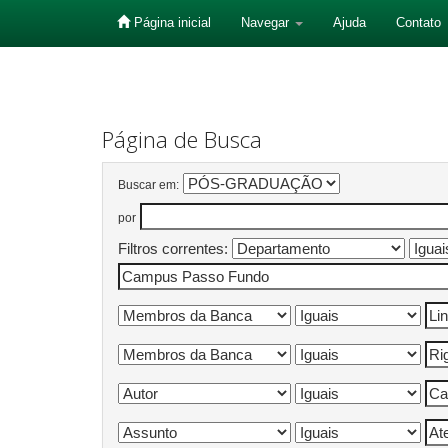
Página inicial
Navegar
Ajuda
Contato
Skip
navigation
Página de Busca
Buscar em:
por
Filtros correntes: