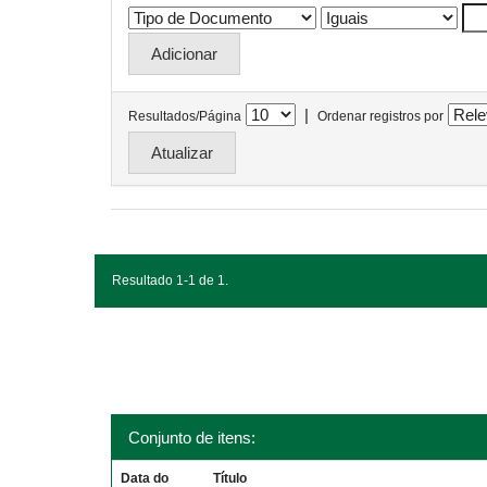
|
Resultados/Página
Ordenar registros por
Resultado 1-1 de 1.
Conjunto de itens:
Data do
Título