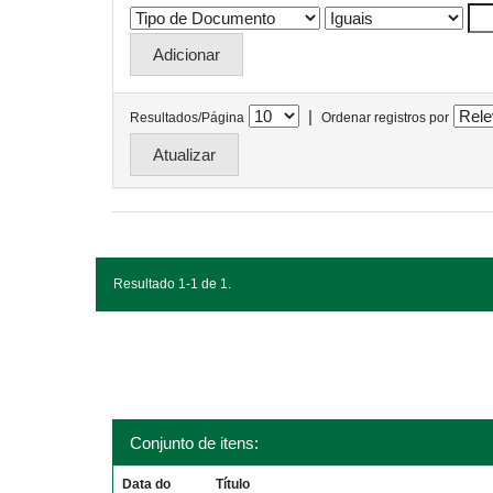
|
Resultados/Página
Ordenar registros por
Resultado 1-1 de 1.
Conjunto de itens:
Data do
Título