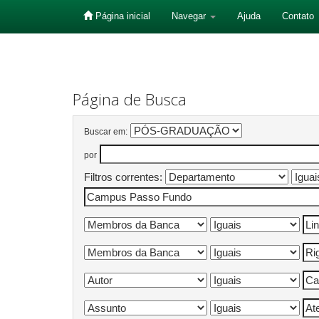
Página inicial
Navegar
Ajuda
Contato
Skip
navigation
Página de Busca
Buscar em:
por
Filtros correntes: