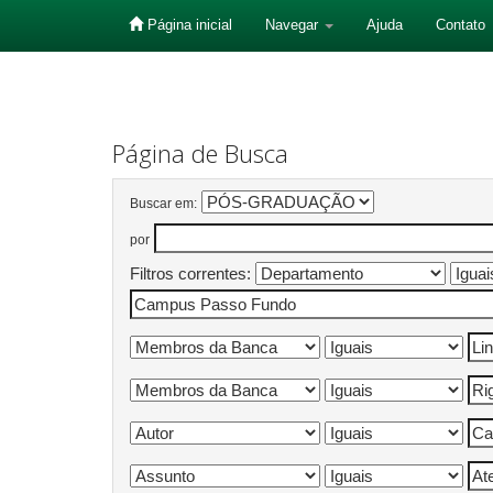
Página inicial
Navegar
Ajuda
Contato
Skip
navigation
Página de Busca
Buscar em:
por
Filtros correntes: