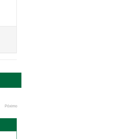
Póximo
o