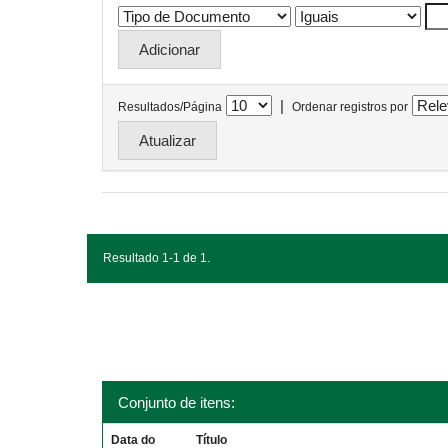
|
Resultados/Página
Ordenar registros por
Resultado 1-1 de 1.
Conjunto de itens:
Data do
Título