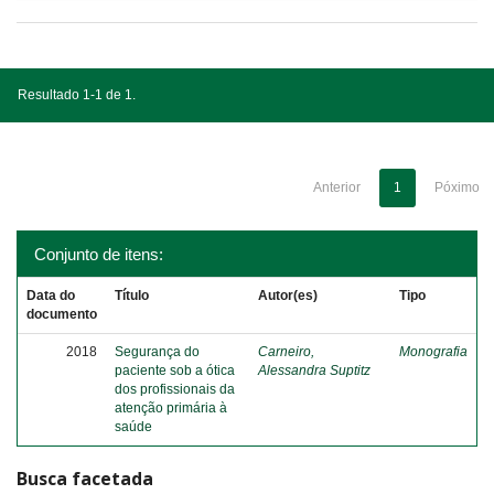
Resultado 1-1 de 1.
Anterior
1
Póximo
Conjunto de itens:
Data do
Título
Autor(es)
Tipo
documento
2018
Segurança do
Carneiro,
Monografia
paciente sob a ótica
Alessandra Suptitz
dos profissionais da
atenção primária à
saúde
Busca facetada