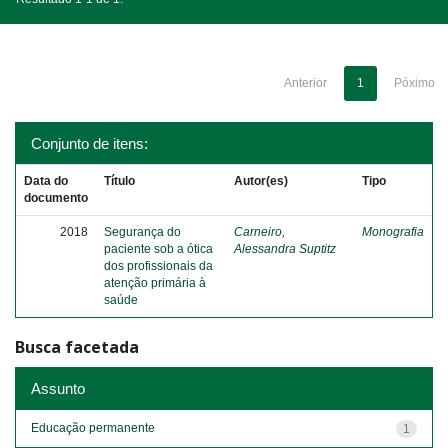
Anterior
1
Póximo
Conjunto de itens:
Data do
Título
Autor(es)
Tipo
documento
2018
Segurança do
Carneiro,
Monografia
paciente sob a ótica
Alessandra Suptitz
dos profissionais da
atenção primária à
saúde
Busca facetada
Assunto
Educação permanente
1