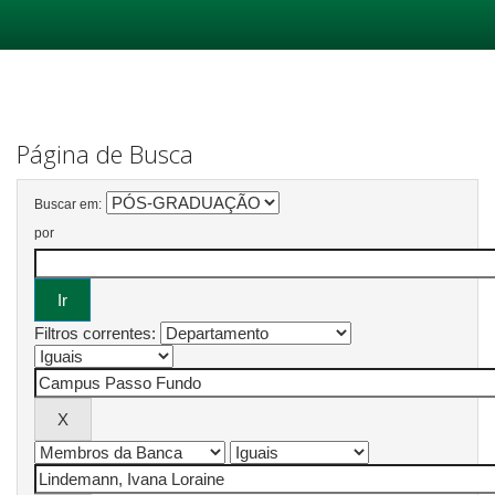
Skip
navigation
Página de Busca
Buscar em:
por
Filtros correntes: