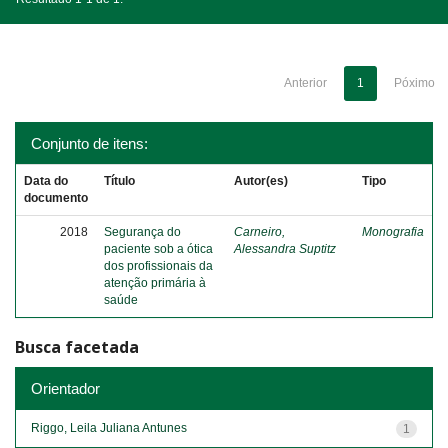
Anterior
1
Póximo
Conjunto de itens:
Data do
Título
Autor(es)
Tipo
documento
2018
Segurança do
Carneiro,
Monografia
paciente sob a ótica
Alessandra Suptitz
dos profissionais da
atenção primária à
saúde
Busca facetada
Orientador
Riggo, Leila Juliana Antunes
1