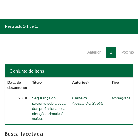
Resultado 1-1 de 1.
Anterior
1
Póximo
Conjunto de itens:
Data do
Título
Autor(es)
Tipo
documento
2018
Segurança do
Carneiro,
Monografia
paciente sob a ótica
Alessandra Suptitz
dos profissionais da
atenção primária à
saúde
Busca facetada