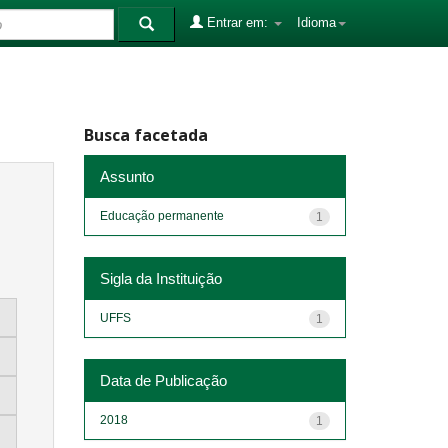
Entrar em:
Idioma
Busca facetada
Assunto
Educação permanente
1
Sigla da Instituição
UFFS
1
Data de Publicação
2018
1