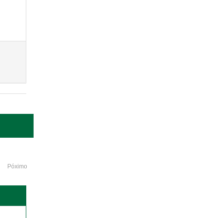
Póximo
o