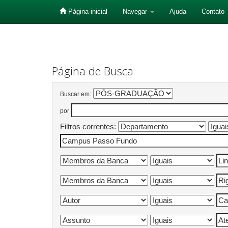
Página inicial
Navegar
Ajuda
Contato
Skip
navigation
Página de Busca
Buscar em:
por
Filtros correntes: