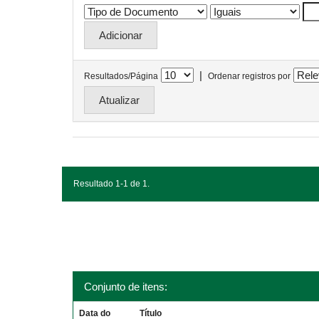
|
Resultados/Página
Ordenar registros por
Resultado 1-1 de 1.
Conjunto de itens:
Data do
Título