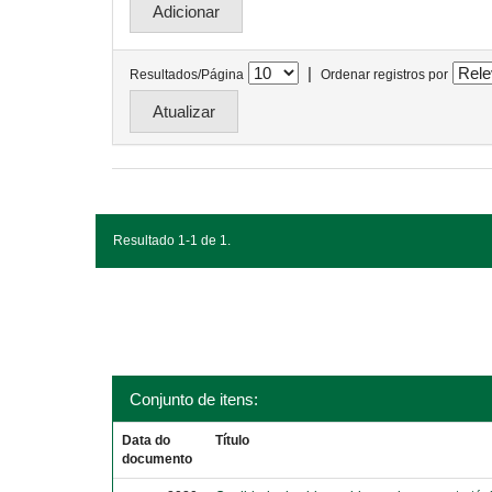
|
Resultados/Página
Ordenar registros por
Resultado 1-1 de 1.
Conjunto de itens:
Data do
Título
documento