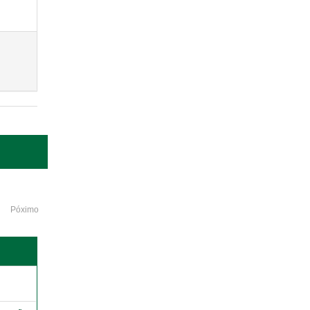
Póximo
o