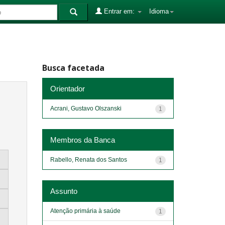
Entrar em:
Idioma
Busca facetada
Orientador
Acrani, Gustavo Olszanski
1
Membros da Banca
Rabello, Renata dos Santos
1
Assunto
Atenção primária à saúde
1