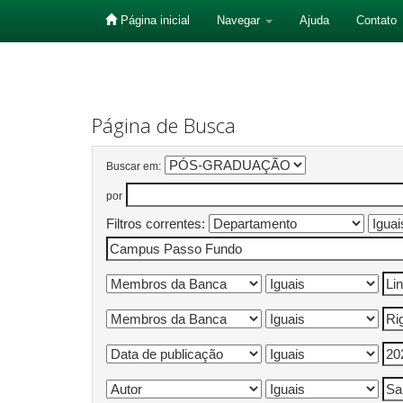
Página inicial
Navegar
Ajuda
Contato
Skip
navigation
Página de Busca
Buscar em:
por
Filtros correntes: