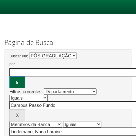
Skip
navigation
Página de Busca
Buscar em:
por
Filtros correntes: