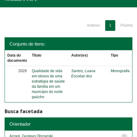
Anterior
1
Póximo
Conjunto de itens:
Data do
Título
Autor(es)
Tipo
documento
2020
Qualidade de vida
Santos, Luana
Monografia
em idosos de uma
Escobar dos
estratégia de saúde
da família em um
município do norte
gaúcho
Busca facetada
Orientador
Acrani, Gustavo Olszanski
1