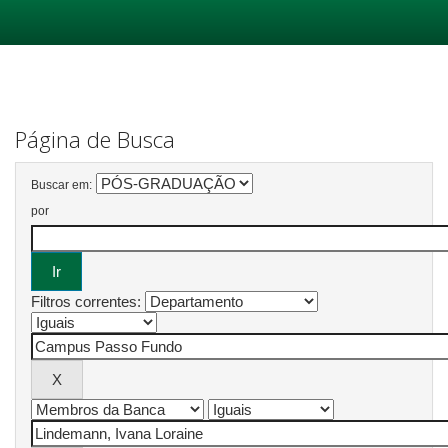
Skip
navigation
Página de Busca
Buscar em:
por
Filtros correntes: