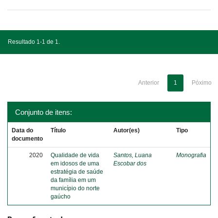
Resultado 1-1 de 1.
Anterior
1
Póximo
Conjunto de itens:
Data do
Título
Autor(es)
Tipo
documento
2020
Qualidade de vida
Santos, Luana
Monografia
em idosos de uma
Escobar dos
estratégia de saúde
da família em um
município do norte
gaúcho