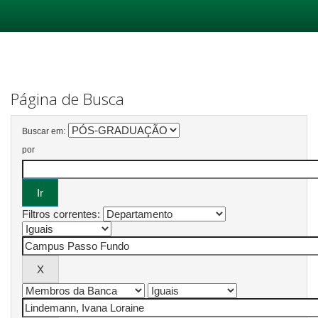
Skip
navigation
Página de Busca
Buscar em:
por
Filtros correntes: