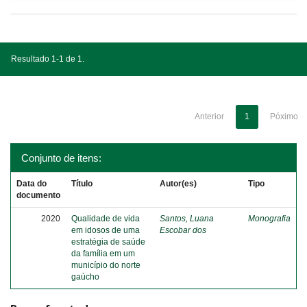
Resultado 1-1 de 1.
Anterior
1
Póximo
Conjunto de itens:
Data do
Título
Autor(es)
Tipo
documento
2020
Qualidade de vida
Santos, Luana
Monografia
em idosos de uma
Escobar dos
estratégia de saúde
da família em um
município do norte
gaúcho