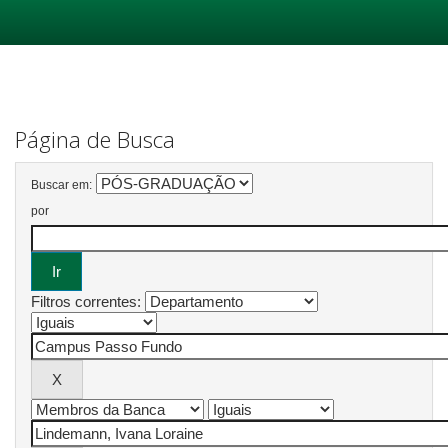
Skip
navigation
Página de Busca
Buscar em:
por
Filtros correntes: