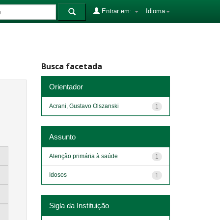
Entrar em:
Idioma
Busca facetada
Orientador
Acrani, Gustavo Olszanski
1
Assunto
Atenção primária à saúde
1
Idosos
1
Sigla da Instituição