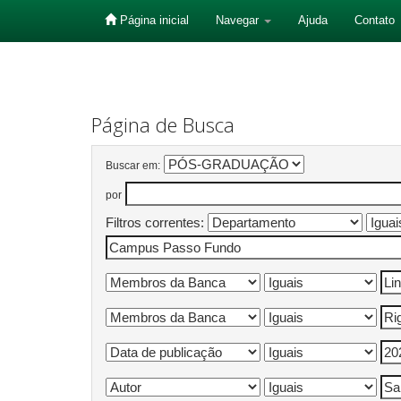
Página inicial
Navegar
Ajuda
Contato
Skip
navigation
Página de Busca
Buscar em:
por
Filtros correntes: