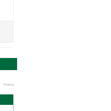
Póximo
o