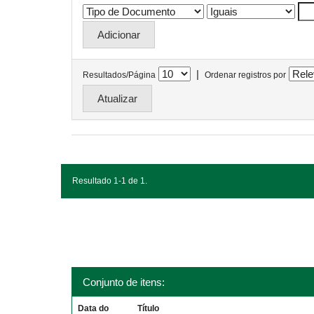
|
Resultados/Página
Ordenar registros por
Resultado 1-1 de 1.
Conjunto de itens:
Data do
Título