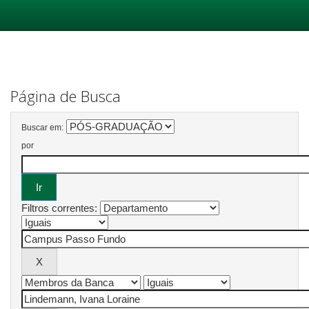
Skip
navigation
Página de Busca
Buscar em:
por
Filtros correntes: