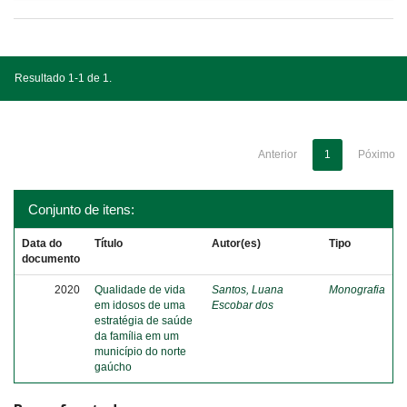
Resultado 1-1 de 1.
Anterior
1
Póximo
Conjunto de itens:
Data do
Título
Autor(es)
Tipo
documento
2020
Qualidade de vida
Santos, Luana
Monografia
em idosos de uma
Escobar dos
estratégia de saúde
da família em um
município do norte
gaúcho