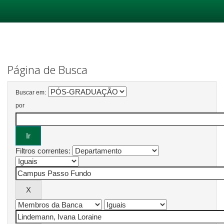
Skip
navigation
Página de Busca
Buscar em:
por
Filtros correntes: