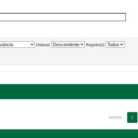
Ordenar
Registro(s)
Anterior
1