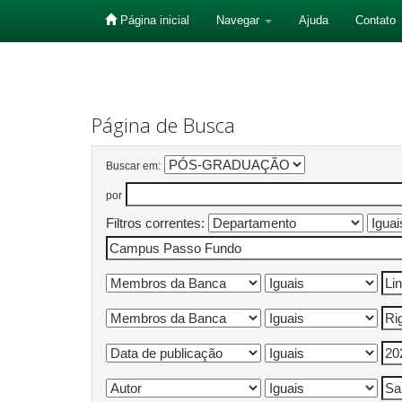
Página inicial
Navegar
Ajuda
Contato
Skip
navigation
Página de Busca
Buscar em:
por
Filtros correntes: