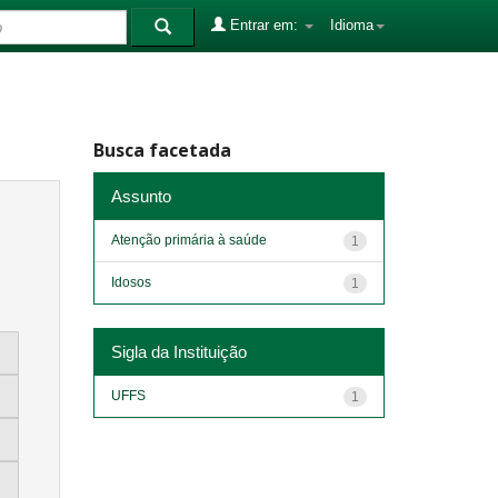
Entrar em:
Idioma
Busca facetada
Assunto
Atenção primária à saúde
1
Idosos
1
Sigla da Instituição
UFFS
1