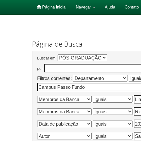
Página inicial
Navegar
Ajuda
Contato
Skip
navigation
Página de Busca
Buscar em:
por
Filtros correntes: