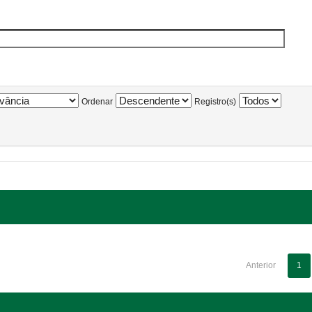
Ordenar
Registro(s)
Anterior
1