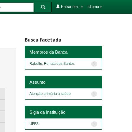
Entrar em:
Idioma
Busca facetada
Membros da Banca
Rabello, Renata dos Santos
1
Assunto
Atenção primária à saúde
1
Sigla da Instituição
UFFS
1