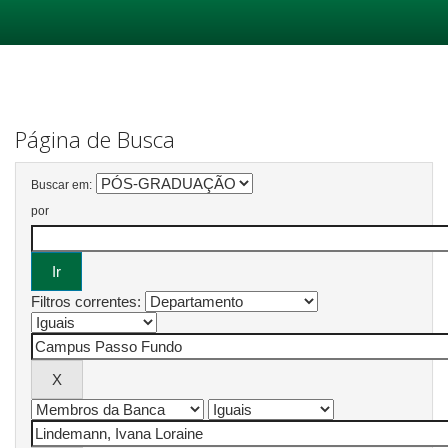
Skip
navigation
Página de Busca
Buscar em:
por
Filtros correntes: