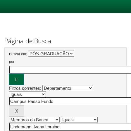
Skip
navigation
Página de Busca
Buscar em:
por
Filtros correntes: