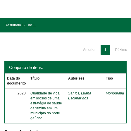
Resultado 1-1 de 1.
Anterior
1
Póximo
Conjunto de itens:
Data do
Título
Autor(es)
Tipo
documento
2020
Qualidade de vida
Santos, Luana
Monografia
em idosos de uma
Escobar dos
estratégia de saúde
da família em um
município do norte
gaúcho