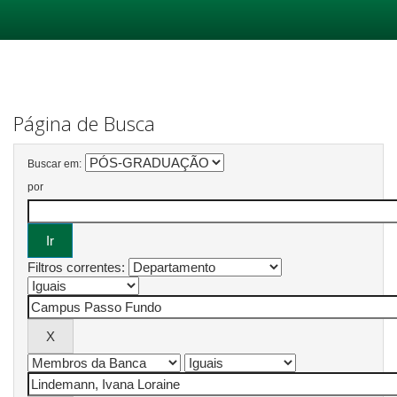
Skip
navigation
Página de Busca
Buscar em:
por
Filtros correntes: