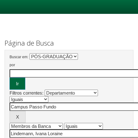
Skip
navigation
Página de Busca
Buscar em:
por
Filtros correntes: