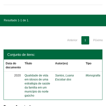
Resultado 1-1 de 1.
Anterior
1
Póximo
Conjunto de itens:
Data do
Título
Autor(es)
Tipo
documento
2020
Qualidade de vida
Santos, Luana
Monografia
em idosos de uma
Escobar dos
estratégia de saúde
da família em um
município do norte
gaúcho