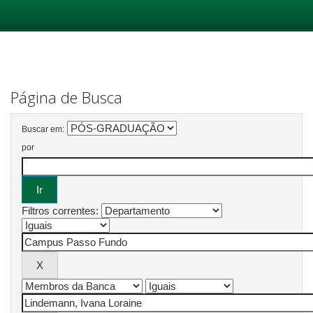
Skip
navigation
Página de Busca
Buscar em:
por
Filtros correntes: