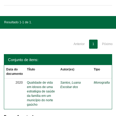
Resultado 1-1 de 1.
Anterior
1
Póximo
Conjunto de itens:
Data do
Título
Autor(es)
Tipo
documento
2020
Qualidade de vida
Santos, Luana
Monografia
em idosos de uma
Escobar dos
estratégia de saúde
da família em um
município do norte
gaúcho