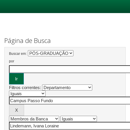
Skip
navigation
Página de Busca
Buscar em:
por
Filtros correntes: