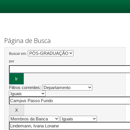
Skip
navigation
Página de Busca
Buscar em:
por
Filtros correntes: