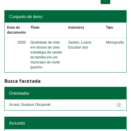
Conjunto de itens:
Data do
Título
Autor(es)
Tipo
documento
2020
Qualidade de vida
Santos, Luana
Monografia
em idosos de uma
Escobar dos
estratégia de saúde
da família em um
município do norte
gaúcho
Busca facetada
Orientador
Acrani, Gustavo Olszanski
1
Assunto