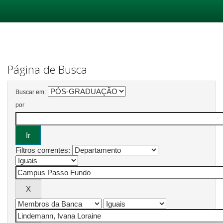
Skip
navigation
Página de Busca
Buscar em:
por
Filtros correntes: