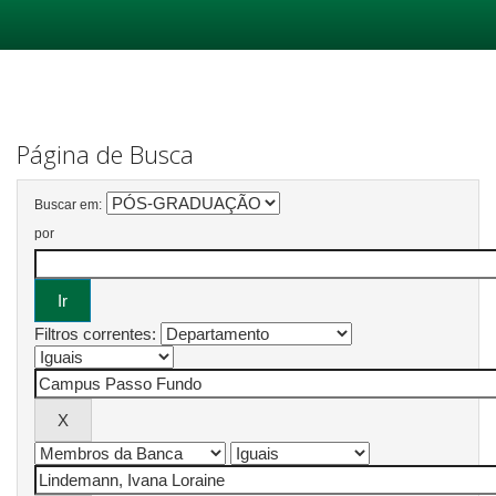
Skip
navigation
Página de Busca
Buscar em:
por
Filtros correntes: