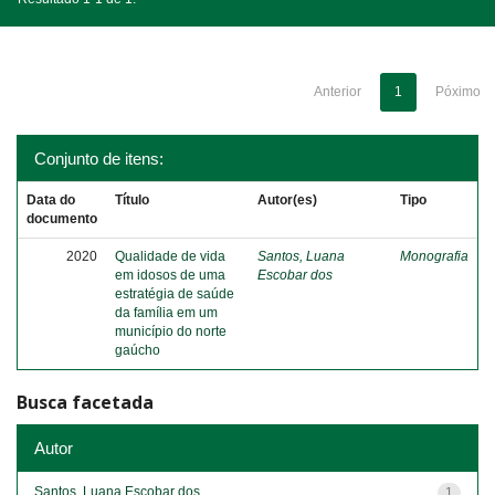
Anterior
1
Póximo
Conjunto de itens:
Data do
Título
Autor(es)
Tipo
documento
2020
Qualidade de vida
Santos, Luana
Monografia
em idosos de uma
Escobar dos
estratégia de saúde
da família em um
município do norte
gaúcho
Busca facetada
Autor
Santos, Luana Escobar dos
1