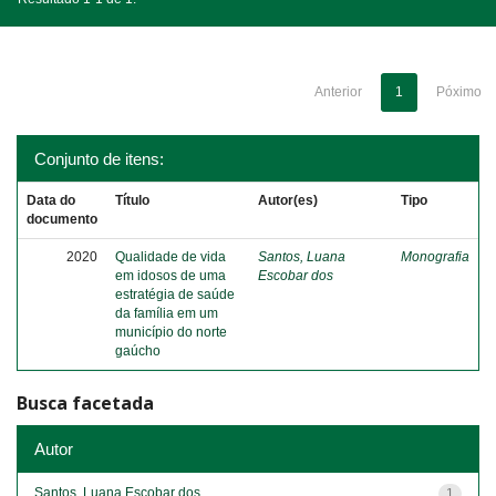
Anterior
1
Póximo
Conjunto de itens:
Data do
Título
Autor(es)
Tipo
documento
2020
Qualidade de vida
Santos, Luana
Monografia
em idosos de uma
Escobar dos
estratégia de saúde
da família em um
município do norte
gaúcho
Busca facetada
Autor
Santos, Luana Escobar dos
1