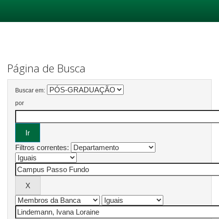
Skip
navigation
Página de Busca
Buscar em:
por
Filtros correntes: