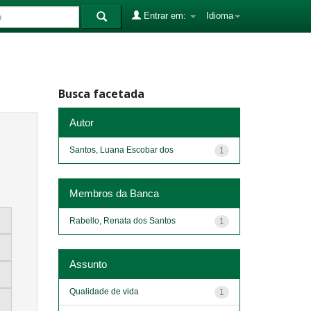
Entrar em:
Idioma
Busca facetada
Autor
Santos, Luana Escobar dos
1
Membros da Banca
Rabello, Renata dos Santos
1
Assunto
Qualidade de vida
1