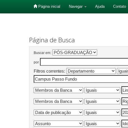
Página inicial
Navegar
Ajuda
Contato
Skip
navigation
Página de Busca
Buscar em:
por
Filtros correntes: