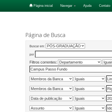
Página inicial
Navegar
Ajuda
Contato
Skip
navigation
Página de Busca
Buscar em:
por
Filtros correntes: