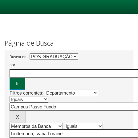
Skip
navigation
Página de Busca
Buscar em:
por
Filtros correntes: