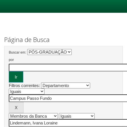
Skip
navigation
Página de Busca
Buscar em:
por
Filtros correntes: