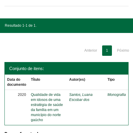
Resultado 1-1 de 1.
Anterior
1
Póximo
Conjunto de itens:
Data do
Título
Autor(es)
Tipo
documento
2020
Qualidade de vida
Santos, Luana
Monografia
em idosos de uma
Escobar dos
estratégia de saúde
da família em um
município do norte
gaúcho