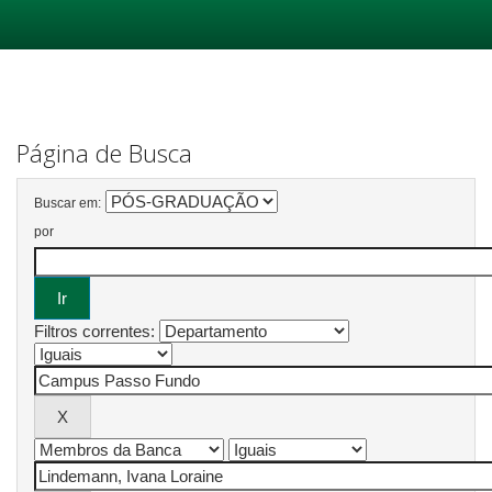
Skip
navigation
Página de Busca
Buscar em:
por
Filtros correntes: