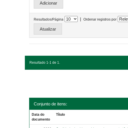
|
Resultados/Página
Ordenar registros por
Resultado 1-1 de 1.
Conjunto de itens:
Data do
Título
documento