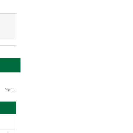
Póximo
o