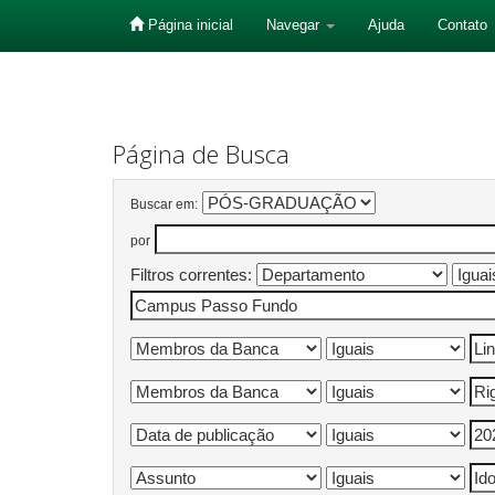
Página inicial
Navegar
Ajuda
Contato
Skip
navigation
Página de Busca
Buscar em:
por
Filtros correntes: