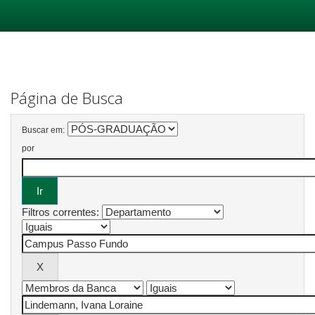
Skip
navigation
Página de Busca
Buscar em:
por
Filtros correntes: