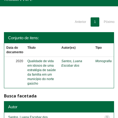
Anterior
1
Póximo
Conjunto de itens:
Data do
Título
Autor(es)
Tipo
documento
2020
Qualidade de vida
Santos, Luana
Monografia
em idosos de uma
Escobar dos
estratégia de saúde
da família em um
município do norte
gaúcho
Busca facetada
Autor
Santos, Luana Escobar dos
1