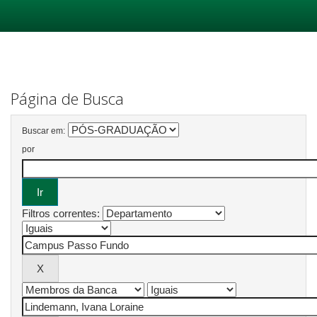
Skip
navigation
Página de Busca
Buscar em:
por
Filtros correntes: