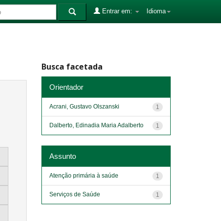
Entrar em:
Idioma
Busca facetada
Orientador
Acrani, Gustavo Olszanski
1
Dalberto, Edinadia Maria Adalberto
1
Assunto
Atenção primária à saúde
1
Serviços de Saúde
1