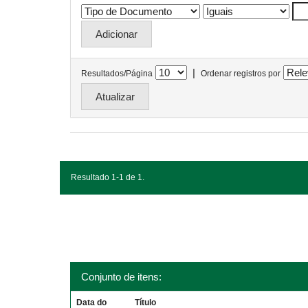
|
Resultados/Página
Ordenar registros por
Resultado 1-1 de 1.
Conjunto de itens:
Data do
Título