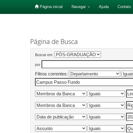
Página inicial
Navegar
Ajuda
Contato
Skip
navigation
Página de Busca
Buscar em:
por
Filtros correntes: