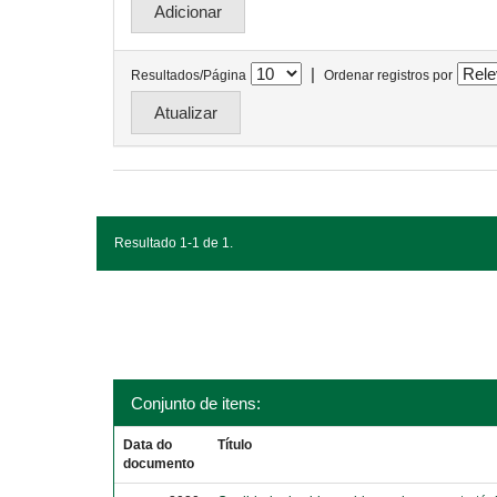
|
Resultados/Página
Ordenar registros por
Resultado 1-1 de 1.
Conjunto de itens:
Data do
Título
documento