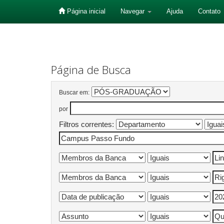
Página inicial
Navegar
Ajuda
Contato
Skip
navigation
Página de Busca
Buscar em:
por
Filtros correntes: