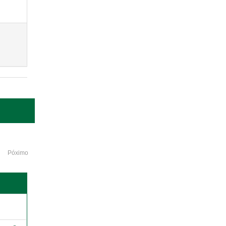
Póximo
o