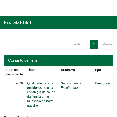
Resultado 1-1 de 1.
Anterior
1
Póximo
Conjunto de itens:
Data do
Título
Autor(es)
Tipo
documento
2020
Qualidade de vida
Santos, Luana
Monografia
em idosos de uma
Escobar dos
estratégia de saúde
da família em um
município do norte
gaúcho