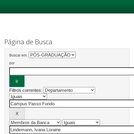
Skip
navigation
Página de Busca
Buscar em:
por
Filtros correntes: