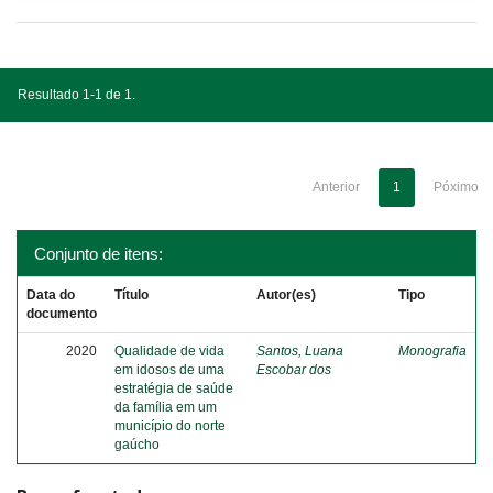
Resultado 1-1 de 1.
Anterior
1
Póximo
Conjunto de itens:
Data do
Título
Autor(es)
Tipo
documento
2020
Qualidade de vida
Santos, Luana
Monografia
em idosos de uma
Escobar dos
estratégia de saúde
da família em um
município do norte
gaúcho