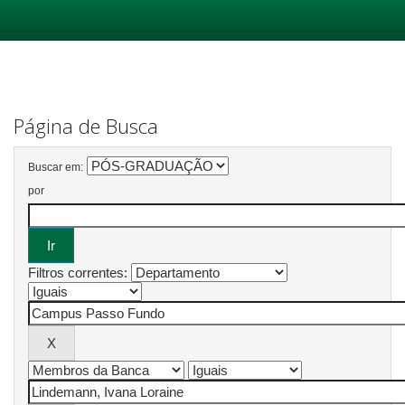
Skip
navigation
Página de Busca
Buscar em:
por
Filtros correntes: