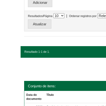
|
Resultados/Página
Ordenar registros por
Resultado 1-1 de 1.
Conjunto de itens:
Data do
Título
documento