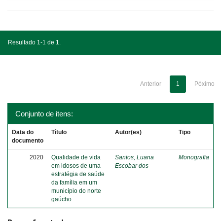
Resultado 1-1 de 1.
Anterior
1
Póximo
Conjunto de itens:
Data do
Título
Autor(es)
Tipo
documento
2020
Qualidade de vida
Santos, Luana
Monografia
em idosos de uma
Escobar dos
estratégia de saúde
da família em um
município do norte
gaúcho