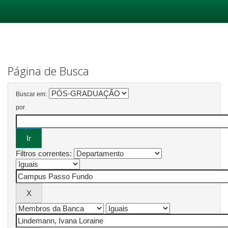
Skip
navigation
Página de Busca
Buscar em:
por
Filtros correntes: