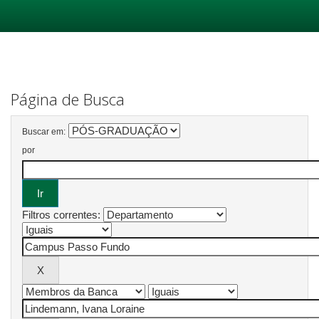
Skip
navigation
Página de Busca
Buscar em:
por
Filtros correntes: