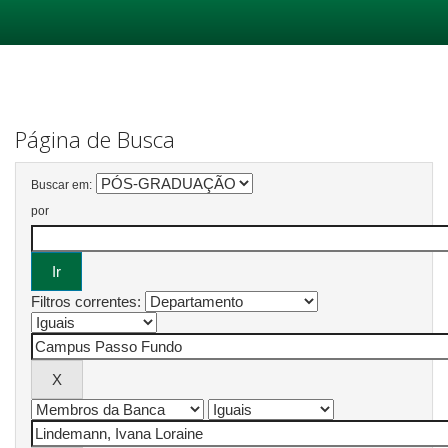
Skip
navigation
Página de Busca
Buscar em:
por
Filtros correntes: