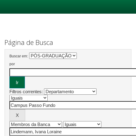
Skip
navigation
Página de Busca
Buscar em:
por
Filtros correntes: