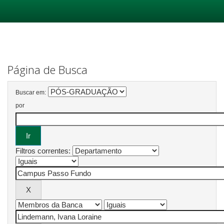
Skip
navigation
Página de Busca
Buscar em:
por
Filtros correntes: