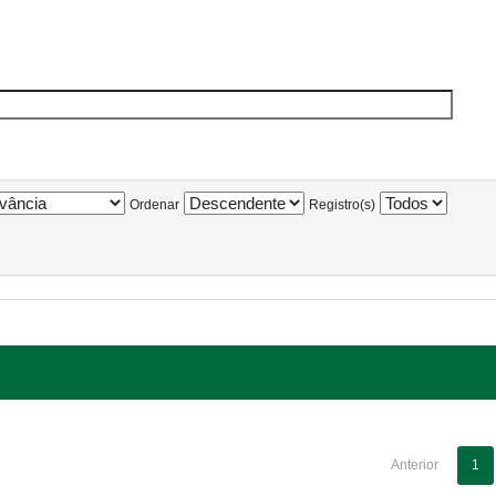
Ordenar
Registro(s)
Anterior
1