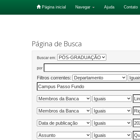
Página inicial
Navegar
Ajuda
Contato
Skip
navigation
Página de Busca
Buscar em:
por
Filtros correntes: